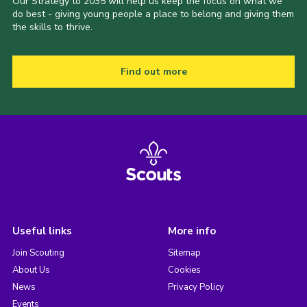
Our Strategy to 2035 will help us keep the focus on what we
do best - giving young people a place to belong and giving them
the skills to thrive.
Find out more
Useful links
More info
Join Scouting
Sitemap
About Us
Cookies
News
Privacy Policy
Events