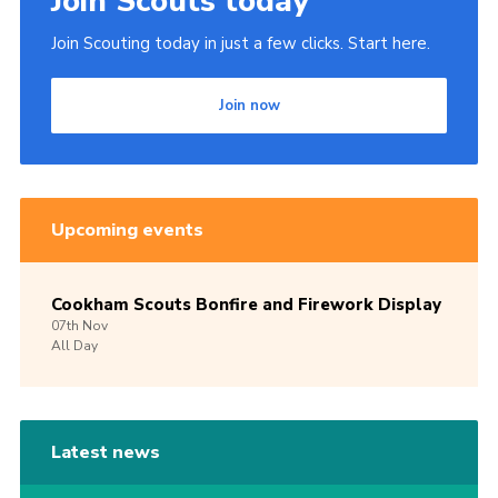
Join Scouts today
Join Scouting today in just a few clicks. Start here.
Join now
Upcoming events
Cookham Scouts Bonfire and Firework Display
07th
Nov
All Day
Latest news