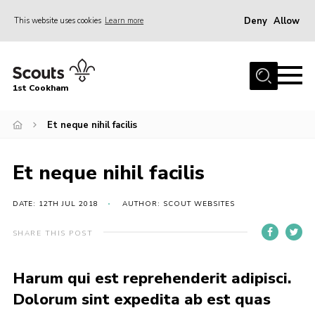
Deny
Allow
This website uses cookies
Learn more
Menu
Home
1st Cookham
About Us
Join
Et neque nihil facilis
News
Et neque nihil facilis
Events
Gallery
DATE: 12TH JUL 2018
AUTHOR: SCOUT WEBSITES
Information for parents
SHARE THIS POST
Shop
Harum qui est reprehenderit adipisci.
Contact
Dolorum sint expedita ab est quas
Leaders’ Area