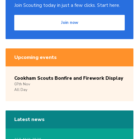
Join Scouting today in just a few clicks. Start here.
Join now
Upcoming events
Cookham Scouts Bonfire and Firework Display
07th
Nov
All Day
Latest news