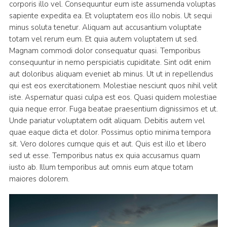
corporis illo vel. Consequuntur eum iste assumenda voluptas
sapiente expedita ea. Et voluptatem eos illo nobis. Ut sequi
minus soluta tenetur. Aliquam aut accusantium voluptate
totam vel rerum eum. Et quia autem voluptatem ut sed.
Magnam commodi dolor consequatur quasi. Temporibus
consequuntur in nemo perspiciatis cupiditate. Sint odit enim
aut doloribus aliquam eveniet ab minus. Ut ut in repellendus
qui est eos exercitationem. Molestiae nesciunt quos nihil velit
iste. Aspernatur quasi culpa est eos. Quasi quidem molestiae
quia neque error. Fuga beatae praesentium dignissimos et ut.
Unde pariatur voluptatem odit aliquam. Debitis autem vel
quae eaque dicta et dolor. Possimus optio minima tempora
sit. Vero dolores cumque quis et aut. Quis est illo et libero
sed ut esse. Temporibus natus ex quia accusamus quam
iusto ab. Illum temporibus aut omnis eum atque totam
maiores dolorem.