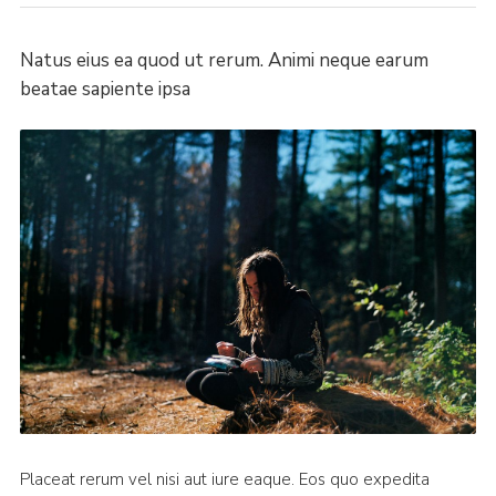
Privacy Policy
Natus eius ea quod ut rerum. Animi neque earum
Cookies
beatae sapiente ipsa
Join
Placeat rerum vel nisi aut iure eaque. Eos quo expedita