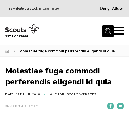
Deny
Allow
This website uses cookies
Learn more
Menu
Home
1st Cookham
About Us
Join
Molestiae fuga commodi perferendis eligendi id quia
News
Molestiae fuga commodi
Events
perferendis eligendi id quia
Gallery
Information for parents
DATE: 12TH JUL 2018
AUTHOR: SCOUT WEBSITES
Shop
SHARE THIS POST
Contact
Leaders’ Area